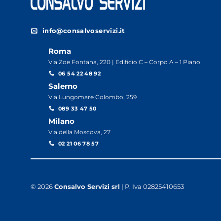
info@consalvoservizi.it
Roma
Via Zoe Fontana, 220 | Edificio C – Corpo A – 1 Piano
06 54 22 48 92
Salerno
Via Lungomare Colombo, 259
089 33 47 50
Milano
Via della Moscova, 27
02 21 06 78 57
© 2026
Consalvo Servizi srl
| P. Iva 02825410653