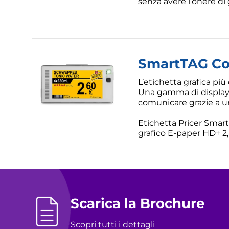
senza avere l’onere di
SmartTAG Co
L’etichetta grafica più
Una gamma di display 
comunicare grazie a una
Etichetta Pricer Smart
grafico E-paper HD+ 2
Scarica la Brochure
Scopri tutti i dettagli