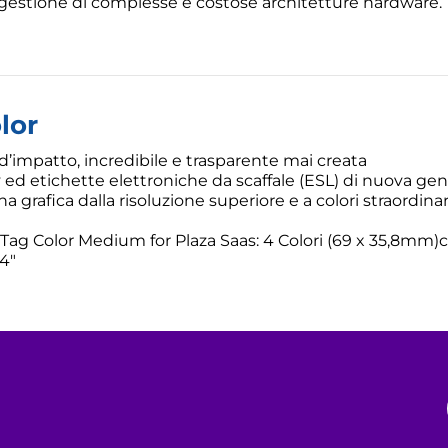
 gestione di complesse e costose architetture hardware.
lor
 d’impatto, incredibile e trasparente mai creata
ed etichette elettroniche da scaffale (ESL) di nuova gen
 grafica dalla risoluzione superiore e a colori straordinar
Tag Color Medium for Plaza Saas: 4 Colori (69 x 35,8mm)c
,4″