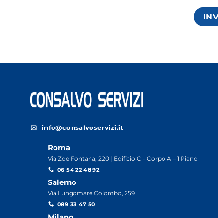
IN
info@consalvoservizi.it
Roma
Via Zoe Fontana, 220 | Edificio C – Corpo A – 1 Piano
06 54 22 48 92
Salerno
Via Lungomare Colombo, 259
089 33 47 50
Milano