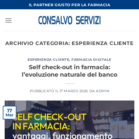
Salta
IL PARTNER GIUSTO PER LA FARMACIA
ai
contenuti
ARCHIVIO CATEGORIA:
ESPERIENZA CLIENTE
ESPERIENZA CLIENTE
,
FARMACIA DIGITALE
Self check-out in farmacia:
l’evoluzione naturale del banco
PUBBLICATO IL
17 MARZO 2026
DA
ADMIN
17
Mar