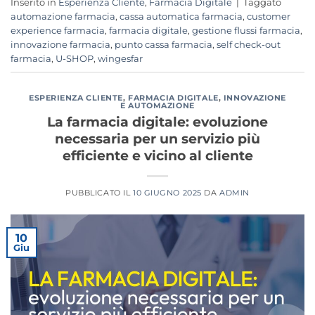
Inserito in
Esperienza Cliente
,
Farmacia Digitale
|
Taggato
automazione farmacia
,
cassa automatica farmacia
,
customer
experience farmacia
,
farmacia digitale
,
gestione flussi farmacia
,
innovazione farmacia
,
punto cassa farmacia
,
self check-out
farmacia
,
U-SHOP
,
wingesfar
ESPERIENZA CLIENTE
,
FARMACIA DIGITALE
,
INNOVAZIONE
E AUTOMAZIONE
La farmacia digitale: evoluzione
necessaria per un servizio più
efficiente e vicino al cliente
PUBBLICATO IL
10 GIUGNO 2025
DA
ADMIN
10
Giu