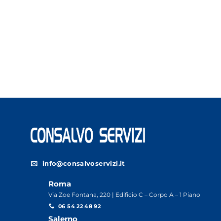
info@consalvoservizi.it
Roma
Via Zoe Fontana, 220 | Edificio C – Corpo A – 1 Piano
06 54 22 48 92
Salerno