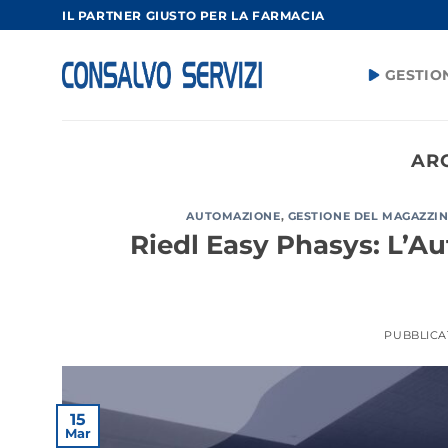
Salta
IL PARTNER GIUSTO PER LA FARMACIA
ai
contenuti
GESTIO
AR
AUTOMAZIONE
,
GESTIONE DEL MAGAZZI
Riedl Easy Phasys: L’Au
PUBBLICA
15
Mar