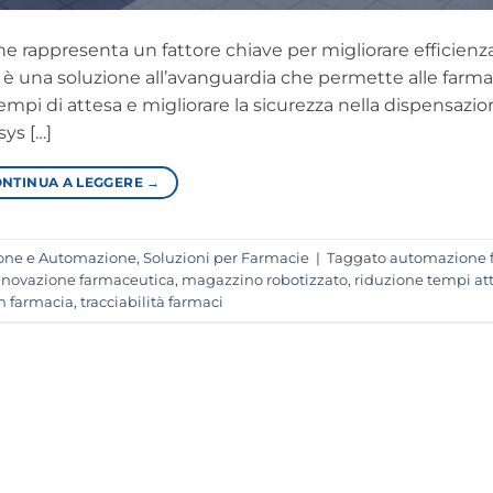
 rappresenta un fattore chiave per migliorare efficienza
ys è una soluzione all’avanguardia che permette alle farma
empi di attesa e migliorare la sicurezza nella dispensazio
ys […]
NTINUA A LEGGERE
→
one e Automazione
,
Soluzioni per Farmacie
|
Taggato
automazione 
nnovazione farmaceutica
,
magazzino robotizzato
,
riduzione tempi at
in farmacia
,
tracciabilità farmaci