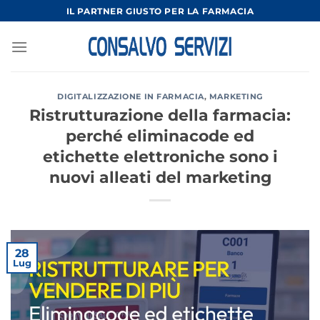
Salta
IL PARTNER GIUSTO PER LA FARMACIA
ai
contenuti
DIGITALIZZAZIONE IN FARMACIA
,
MARKETING
Ristrutturazione della farmacia:
perché eliminacode ed
etichette elettroniche sono i
nuovi alleati del marketing
28
Lug