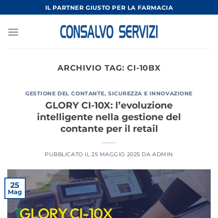
Salta
IL PARTNER GIUSTO PER LA FARMACIA
ai
contenuti
ARCHIVIO TAG:
CI-10BX
GESTIONE DEL CONTANTE
,
SICUREZZA E INNOVAZIONE
GLORY CI-10X: l’evoluzione
intelligente nella gestione del
contante per il retail
PUBBLICATO IL
25 MAGGIO 2025
DA
ADMIN
25
Mag